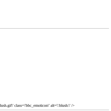
.gif\' class=\'bbc_emoticon\' alt=\':blush:\' />