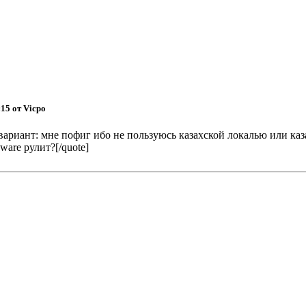
:15 от Vicpo
А где вариант: мне пофиг ибо не пользуюсь казахской локалью или к
ware рулит?[/quote]