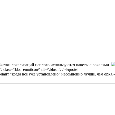
Для обкатки локализаций неплохо используются пакеты с локалями
lass=\'bbc_emoticon\' alt=\':blush:\' />[/quote]
иант "когда все уже установлено" несомненно лучше, чем dpkg -i 