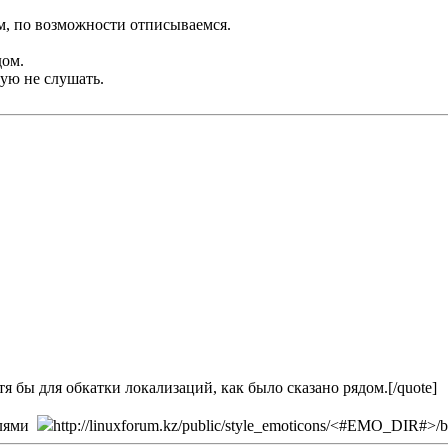
осуем, по возможности отписываемся.
дом.
тую не слушать.
 Хотя бы для обкатки локализаций, как было сказано рядом.[/quote]
алями
http://linuxforum.kz/public/style_emoticons/<#EMO_DIR#>/blush