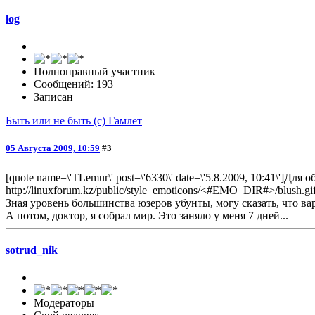
log
Полноправный участник
Сообщений: 193
Записан
Быть или не быть (с) Гамлет
05 Августа 2009, 10:59
#3
[quote name=\'TLemur\' post=\'6330\' date=\'5.8.2009, 10:41\']
http://linuxforum.kz/public/style_emoticons/<#EMO_DIR#>/blush.gif\' c
Зная уровень большинства юзеров убунты, могу сказать, что вар
А потом, доктор, я собрал мир. Это заняло у меня 7 дней...
sotrud_nik
Модераторы