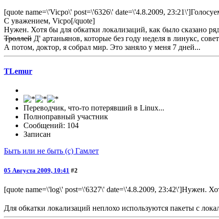
[quote name=\'Vicpo\' post=\'6326\' date=\'4.8.2009, 23:21\']Гол
С уважением, Vicpo[/quote]
Нужен. Хотя бы для обкатки локализаций, как было сказано ря
Троллей
Д' артаньянов, которые без году неделя в линукс, сове
А потом, доктор, я собрал мир. Это заняло у меня 7 дней...
TLemur
Переводчик, что-то потерявший в Linux...
Полноправный участник
Сообщений: 104
Записан
Быть или не быть (с) Гамлет
05 Августа 2009, 10:41
#2
[quote name=\'log\' post=\'6327\' date=\'4.8.2009, 23:42\']Нужен.
Для обкатки локализаций неплохо используются пакеты с лок