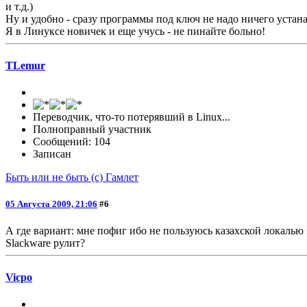
и т.д.)
Ну и удобно - сразу программы под ключ не надо ничего устан
Я в Линуксе новичек и еще учусь - не пинайте больно!
TLemur
Переводчик, что-то потерявший в Linux...
Полноправный участник
Сообщений: 104
Записан
Быть или не быть (с) Гамлет
05 Августа 2009, 21:06
#6
А где вариант: мне пофиг ибо не пользуюсь казахской локалью
Slackware рулит?
Vicpo