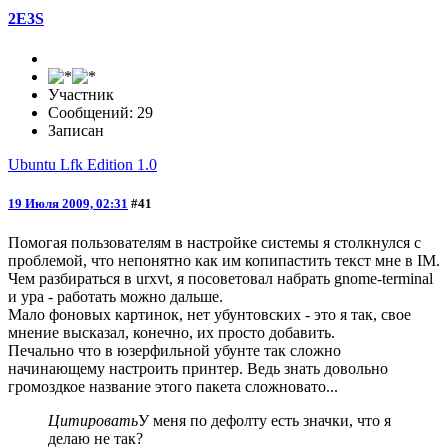
2E3S
Участник
Сообщений: 29
Записан
Ubuntu Lfk Edition 1.0
19 Июля 2009, 02:31
#41
Помогая пользователям в настройке системы я столкнулся с
проблемой, что непонятно как им копипастить текст мне в IM.
Чем разбираться в urxvt, я посоветовал набрать gnome-terminal
и ура - работать можно дальше.
Мало фоновых картинок, нет убунтовских - это я так, свое
мнение высказал, конечно, их просто добавить.
Печально что в юзерфильной убунте так сложно
начинающему настроить принтер. Ведь знать довольно
громоздкое название этого пакета сложновато...
Цитировать
У меня по дефолту есть значки, что я
делаю не так?