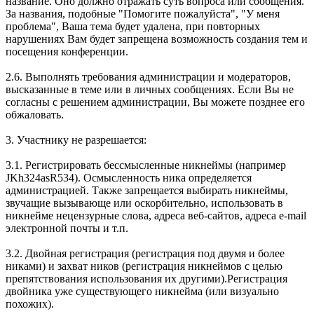
название. Оно должно отражать суть вопроса или сообщения.
За названия, подобные "Помогите пожалуйста", "У меня
проблема", Ваша тема будет удалена, при повторных
нарушениях Вам будет запрещена возможность создания тем и
посещения конференции.
2.6. Выполнять требования администрации и модераторов,
высказанные в теме или в личных сообщениях. Если Вы не
согласны с решением администрации, Вы можете позднее его
обжаловать.
3. Участнику не разрешается:
3.1. Регистрировать бессмысленные никнеймы (например
JKh324asR534). Осмысленность ника определяется
администрацией. Также запрещается выбирать никнеймы,
звучащие вызывающе или оскорбительно, использовать в
никнейме нецензурные слова, адреса веб-сайтов, адреса e-mail
электронной почты и т.п.
3.2. Двойная регистрация (регистрация под двумя и более
никами) и захват ников (регистрация никнеймов с целью
препятствования использования их другими).Регистрация
двойника уже существующего никнейма (или визуально
похожих).