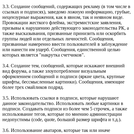
3.3. Создание сообщений, содержащих рекламу (в том числе в
ссылках и подписях), заведомо ложнyю инфоpмацию, гpубые,
нецензурные выражения, как в явном, так и неявном виде.
Провокации жесткого флейма, экстремистские заявления,
призывы к нарушению действующего законодательства РК, а
также высказывания, призванные принизить или оскорбить
группы людей или отдельных личностей. Сообщения,
призванные намеренно ввести пользователей в заблуждение
или нанести им ущерб. Сообщения, единственной целью
которых является "накрутка счетчиков".
3.4. Создание тем, сообщений, которые искажают внешний
вид форума, а также злоупотребление визуальным
оформлением сообщений и подписи (яркие цвета, крупные
шрифты, бессмысленные картинки). Сообщения, имеющие
более трех смайликов подряд.
3.5. Использовать ссылки в подписи, которые нарушают
данное законодательство. Использовать любые картинки в
подписи. Создавать подписи из более чем 5 строчек, а также
использование тегов, которые по мнению администрации
недопустимы (code, quote, большой размер шрифта и т.д.).
3.6. Использование аватаров, которые так или иначе