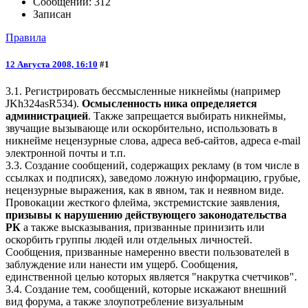
Сообщений: 312
Записан
Правила
12 Августа 2008, 16:10
#1
3.1. Регистрировать бессмысленные никнеймы (например
JKh324asR534).
Осмысленность ника определяется
администрацией
. Также запрещается выбирать никнеймы,
звучащие вызывающе или оскорбительно, использовать в
никнейме нецензурные слова, адреса веб-сайтов, адреса e-mail
электронной почты и т.п.
3.3. Создание сообщений, содержащих рекламу (в том числе в
ссылках и подписях), заведомо ложнyю инфоpмацию, гpубые,
нецензурные выражения, как в явном, так и неявном виде.
Провокации жесткого флейма, экстремистские заявления,
призывы к нарушению действующего законодательства
РК
а также высказывания, призванные принизить или
оскорбить группы людей или отдельных личностей.
Сообщения, призванные намеренно ввести пользователей в
заблуждение или нанести им ущерб. Сообщения,
единственной целью которых является "накрутка счетчиков".
3.4. Создание тем, сообщений, которые искажают внешний
вид форума, а также злоупотребление визуальным