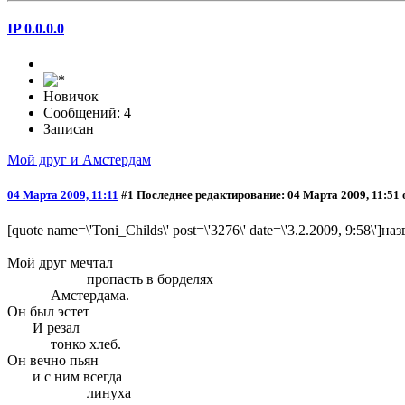
IP 0.0.0.0
Новичок
Сообщений: 4
Записан
Мой друг и Амстердам
04 Марта 2009, 11:11
#1
Последнее редактирование
: 04 Марта 2009, 11:51 
[quote name=\'Toni_Childs\' post=\'3276\' date=\'3.2.2009, 9:58\']н
Мой друг мечтал
пропасть в борделях
Амстердама.
Он был эстет
И резал
тонко хлеб.
Он вечно пьян
и с ним всегда
линуха