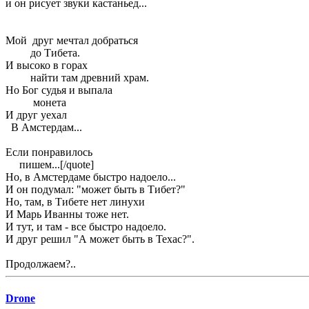
и он рисует звуки кастаньед...
Мой друг мечтал добраться
до Тибета.
И высоко в горах
найти там древний храм.
Но Бог судья и выпала
монета
И друг уехал
В Амстердам...
Если понравилось
пишем...[/quote]
Но, в Амстердаме быстро надоело...
И он подумал: "может быть в Тибет?"
Но, там, в Тибете нет линухи
И Марь Иванны тоже нет.
И тут, и там - все быстро надоело.
И друг решил "А может быть в Техас?".
Продолжаем?..
Drone