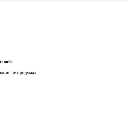
от turbo
азвание не придумал...