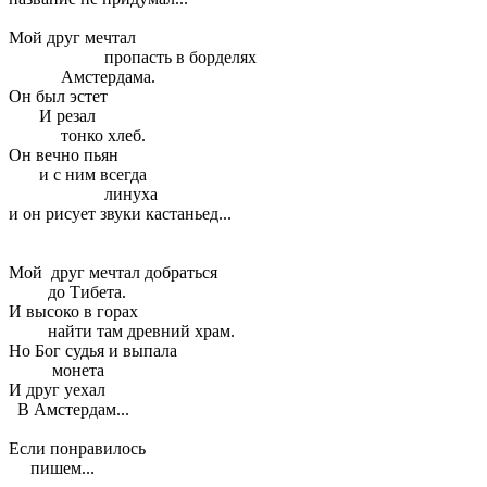
Мой друг мечтал
пропасть в борделях
Амстердама.
Он был эстет
И резал
тонко хлеб.
Он вечно пьян
и с ним всегда
линуха
и он рисует звуки кастаньед...
Мой друг мечтал добраться
до Тибета.
И высоко в горах
найти там древний храм.
Но Бог судья и выпала
монета
И друг уехал
В Амстердам...
Если понравилось
пишем...