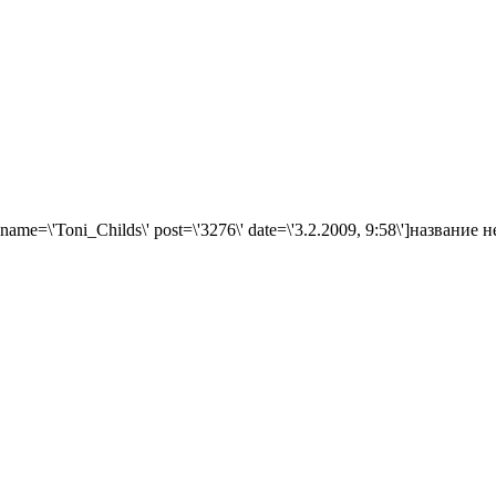
te name=\'Toni_Childs\' post=\'3276\' date=\'3.2.2009, 9:58\']название 