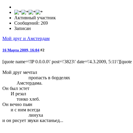
Активный участник
Сообщений: 269
Записан
Мой друг и Амстердам
16 Марта 2009, 16:04
#2
[quote name=\'IP 0.0.0.0\' post=\'3823\' date=\'4.3.2009, 5:11\'][quo
Мой друг мечтал
пропасть в борделях
Амстердама.
Он был эстет
И резал
тонко хлеб.
Он вечно пьян
и с ним всегда
линуха
и он рисует звуки кастаньед...