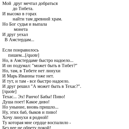
Мой друг мечтал добраться
до Тибета.
И высоко в горах
найти там древний храм.
Но Бог судья и выпала
монета
И друг уехал
В Амстердам...
Если понравилось
пишем...[/quote]
Но, в Амстердаме быстро надоело...
И он подумал: "может быть в Тибет?"
Но, там, в Тибете нет линухи
И Марь Иванны тоже нет.
И тут, и там - все быстро надоело.
И друг решил "А может быть в Техас?".
[/quote]
Техас... Эх! Ранчо! Бабы! Пиво!
Душа поет! Какое диво!
Но уныние, вновь пришло...
Ну, этих баб, быков и пиво!
Хочу линухи я родной!
Ту которая мне сердце воспалило -
Без нее не обрету покой!