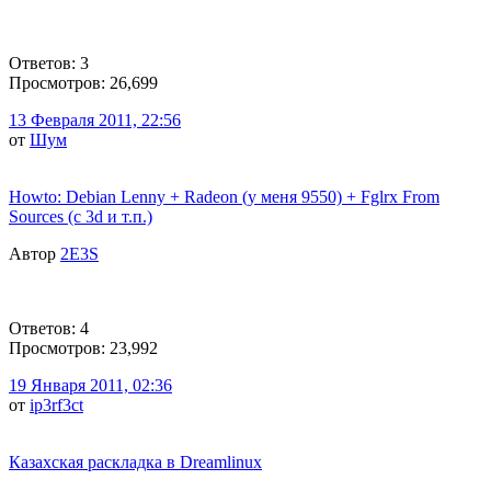
Ответов: 3
Просмотров: 26,699
13 Февраля 2011, 22:56
от
Шум
Howto: Debian Lenny + Radeon (у меня 9550) + Fglrx From
Sources (c 3d и т.п.)
Автор
2E3S
Ответов: 4
Просмотров: 23,992
19 Января 2011, 02:36
от
ip3rf3ct
Казахская раскладка в Dreamlinux